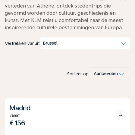
verleden van Athene: ontdek stedentrips die
gevormd worden door cultuur, geschiedenis en
kunst. Met KLM reist u comfortabel naar de meest
inspirerende culturele bestemmingen van Europa.
Brussel
Vertrekken vanuit
Porto
Boekarest
Split
Barcelona
vanaf
vanaf
€ 146
Aanbevolen
Sorteer op
vanaf
€ 152
vanaf
€ 152
€ 156
Madrid
vanaf
€ 156