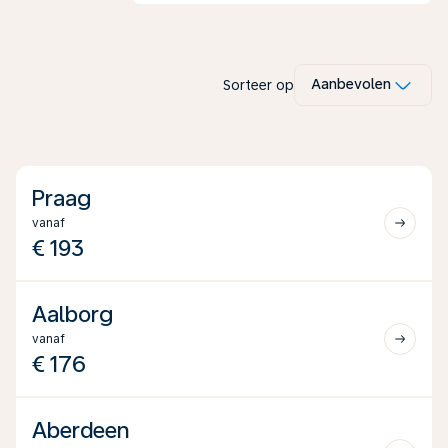
Boekarest
Glasgow
Split
Cagliari
vanaf
vanaf
€ 152
Aanbevolen
Sorteer op
vanaf
€ 176
vanaf
€ 152
€ 172
Praag
vanaf
€ 193
Aalborg
vanaf
€ 176
Aberdeen