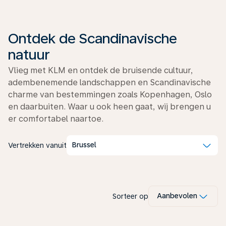
Ontdek de Scandinavische
natuur
Vlieg met KLM en ontdek de bruisende cultuur,
adembenemende landschappen en Scandinavische
charme van bestemmingen zoals Kopenhagen, Oslo
en daarbuiten. Waar u ook heen gaat, wij brengen u
er comfortabel naartoe.
Brussel
Vertrekken vanuit
Stockholm
Gothenburg
Oslo
Bergen
vanaf
vanaf
€ 142
Aanbevolen
Sorteer op
vanaf
€ 142
vanaf
€ 156
€ 172